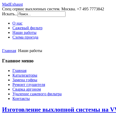
MadExhaust
Спец сервис выхлопных систем. Москва. +7 495 7773842
Искать...
О нас
Сажевый фильтр
Наши работы
Схема проезда
Главная
Наши работы
Главное меню
Главная
Катализаторы
Замена гофры
Ремонт глушителя
Сварка аргоном
Удаление сажевого фильтра
Контакты
Изготовление выхлопной системы на VW
http://www.joomla3x.ru/joomla3-templates.html
- joomla 3 шаблоны