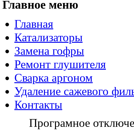
Главное меню
Главная
Катализаторы
Замена гофры
Ремонт глушителя
Сварка аргоном
Удаление сажевого фил
Контакты
Шаблоны Joomla 3 здесь:
Програмное отключе
http://www.joomla3x.ru/joomla3-template